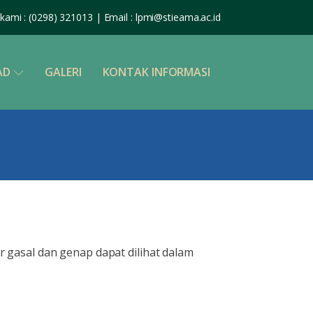
kami : (0298) 321013 | Email : lpmi@stieama.ac.id
AD
GALERI
KONTAK INFORMASI
 gasal dan genap dapat dilihat dalam